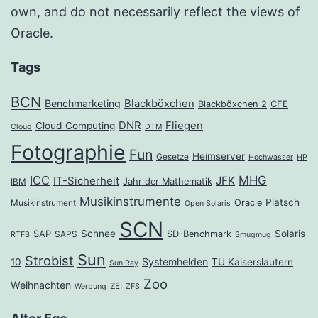
own, and do not necessarily reflect the views of
Oracle.
Tags
BCN
Benchmarketing
Blackböxchen
Blackböxchen 2
CFE
DNR
Fliegen
Cloud Computing
Cloud
DTM
Fotographie
Fun
Heimserver
Gesetze
Hochwasser
HP
ICC
MHG
JFK
IT-Sicherheit
Jahr der Mathematik
IBM
Musikinstrumente
Platsch
Oracle
Musikinstrument
Open Solaris
SCN
Schnee
Solaris
SAP
SD-Benchmark
SAPS
RTFB
Smugmug
Sun
Strobist
Systemhelden
10
TU Kaiserslautern
Sun Ray
Zoo
Weihnachten
ZEI
Werbung
ZFS