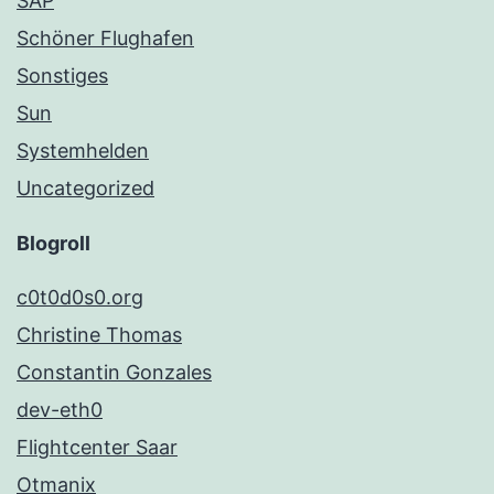
SAP
Schöner Flughafen
Sonstiges
Sun
Systemhelden
Uncategorized
Blogroll
c0t0d0s0.org
Christine Thomas
Constantin Gonzales
dev-eth0
Flightcenter Saar
Otmanix