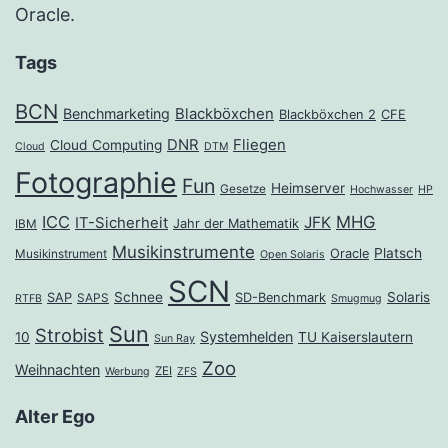
Oracle.
Tags
BCN
Benchmarketing
Blackböxchen
Blackböxchen 2
CFE
DNR
Fliegen
Cloud Computing
Cloud
DTM
Fotographie
Fun
Heimserver
Gesetze
Hochwasser
HP
ICC
MHG
JFK
IT-Sicherheit
Jahr der Mathematik
IBM
Musikinstrumente
Platsch
Oracle
Musikinstrument
Open Solaris
SCN
Schnee
Solaris
SAP
SD-Benchmark
SAPS
RTFB
Smugmug
Sun
Strobist
Systemhelden
10
TU Kaiserslautern
Sun Ray
Zoo
Weihnachten
ZEI
Werbung
ZFS
Alter Ego