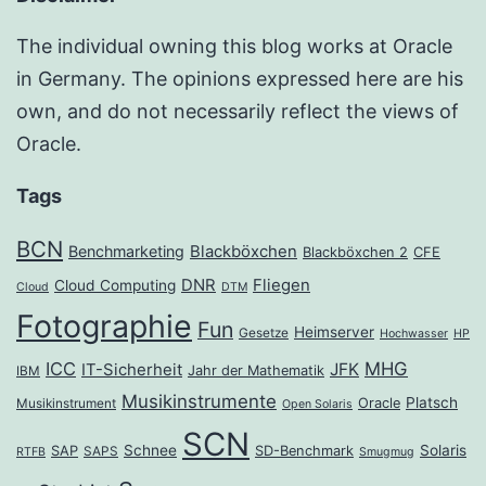
The individual owning this blog works at Oracle
in Germany. The opinions expressed here are his
own, and do not necessarily reflect the views of
Oracle.
Tags
BCN
Benchmarketing
Blackböxchen
Blackböxchen 2
CFE
DNR
Fliegen
Cloud Computing
Cloud
DTM
Fotographie
Fun
Heimserver
Gesetze
Hochwasser
HP
ICC
MHG
JFK
IT-Sicherheit
Jahr der Mathematik
IBM
Musikinstrumente
Platsch
Oracle
Musikinstrument
Open Solaris
SCN
Schnee
Solaris
SAP
SD-Benchmark
SAPS
RTFB
Smugmug