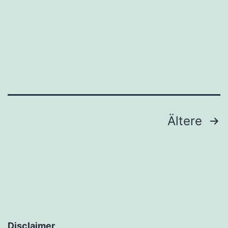
Seitennummerierung
Ältere
der
Beiträge
Disclaimer