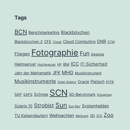
Tags
BCN
Benchmarketing
Blackböxchen
DNR
Cloud Computing
Blackböxchen 2
CFE
Cloud
DTM
Fotographie
Fun
Fliegen
Gesetze
ICC
IT-Sicherheit
Heimserver
IBM
Hochwasser
HP
MHG
JFK
Jahr der Mathematik
Musikinstrument
Musikinstrumente
Platsch
Oracle
Open Solaris
RTFB
SCN
Schnee
SAP
SD-Benchmark
SAPS
Smugmug
Sun
Strobist
Systemhelden
Solaris 10
Sun Ray
Zoo
Weihnachten
TU Kaiserslautern
ZEI
Werbung
ZFS