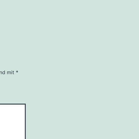
ind mit
*