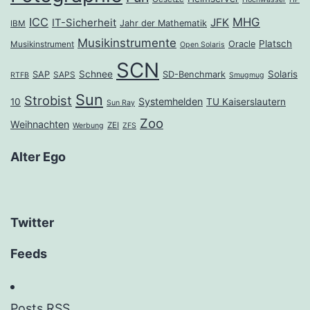
ICC
MHG
JFK
IT-Sicherheit
Jahr der Mathematik
IBM
Musikinstrumente
Platsch
Oracle
Musikinstrument
Open Solaris
SCN
Schnee
Solaris
SAP
SD-Benchmark
SAPS
RTFB
Smugmug
Sun
Strobist
Systemhelden
10
TU Kaiserslautern
Sun Ray
Zoo
Weihnachten
ZEI
Werbung
ZFS
Alter Ego
Twitter
Feeds
Posts RSS