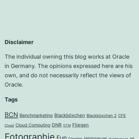
Disclaimer
The individual owning this blog works at Oracle
in Germany. The opinions expressed here are his
own, and do not necessarily reflect the views of
Oracle.
Tags
BCN
Benchmarketing
Blackböxchen
Blackböxchen 2
CFE
DNR
Fliegen
Cloud Computing
Cloud
DTM
Fotographie
Fun
Heimserver
Gesetze
Hochwasser
HP