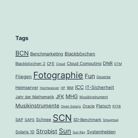
Tags
BCN
Benchmarketing
Blackböxchen
DNR
Cloud Computing
Blackböxchen 2
CFE
Cloud
DTM
Fotographie
Fun
Fliegen
Gesetze
ICC
IT-Sicherheit
Heimserver
IBM
Hochwasser
HP
MHG
JFK
Jahr der Mathematik
Musikinstrument
Musikinstrumente
Platsch
Oracle
Open Solaris
RTFB
SCN
Schnee
SAP
SD-Benchmark
SAPS
Smugmug
Sun
Strobist
Systemhelden
Solaris 10
Sun Ray