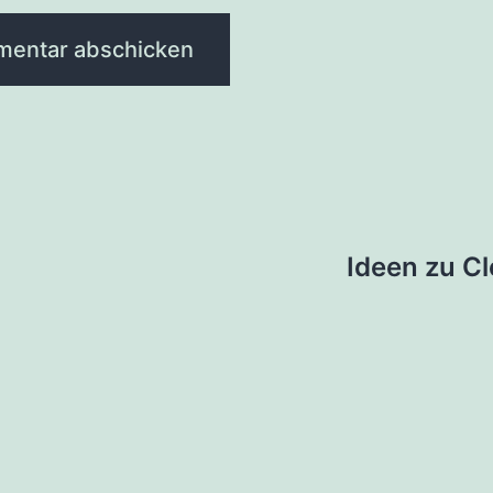
tion
Ideen zu C