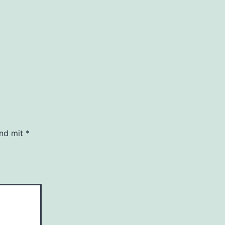
ind mit
*