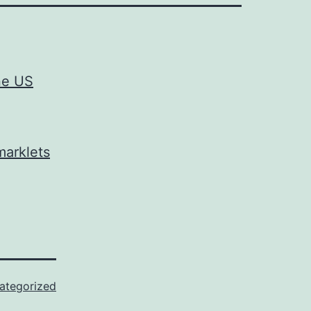
ne US
marklets
ategorized