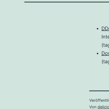
DDo
In
(ta
Dow
(ta
Veröffentl
Von
delici