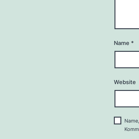
Name
*
Website
Name,
Komme