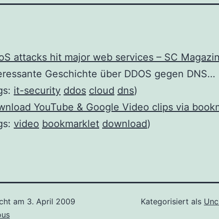
S attacks hit major web services – SC Magazi
teressante Geschichte über DDOS gegen DNS…
gs:
it-security
ddos
cloud
dns
)
nload YouTube & Google Video clips via book
gs:
video
bookmarklet
download
)
icht am
3. April 2009
Kategorisiert als
Unc
ous