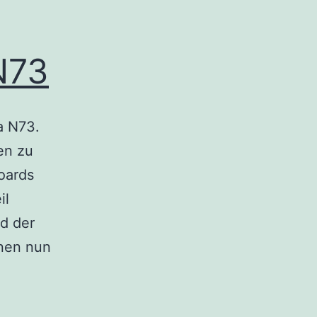
N73
a N73.
en zu
oards
il
d der
inen nun