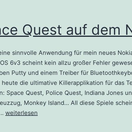
ce Quest auf dem 
eine sinnvolle Anwendung für mein neues Noki
S 6v3 scheint kein allzu großer Fehler gewes
ben Putty und einem Treiber für Bluetoothkeyb
 heute die ultimative Killerapplikation für das Te
: Space Quest, Police Quest, Indiana Jones un
reuzzug, Monkey Island… All diese Spiele sche
Space
m…
weiterlesen
Quest