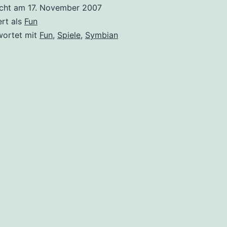
auf
icht am
17. November 2007
dem
ert als
Fun
N73
wortet mit
Fun
,
Spiele
,
Symbian