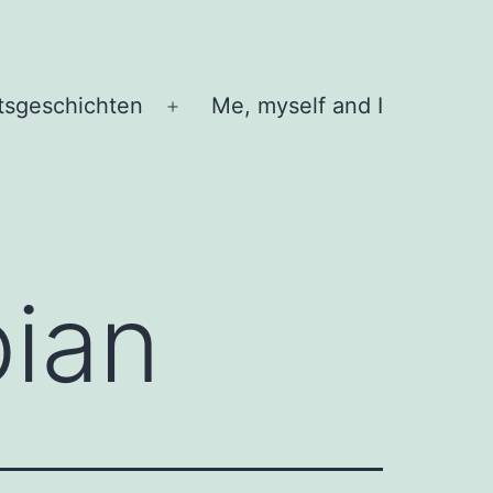
tsgeschichten
Me, myself and I
Menü
öffnen
ian