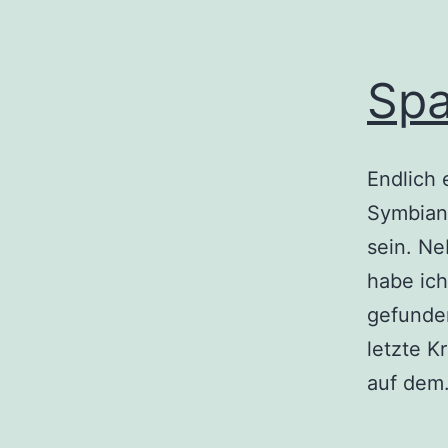
Spa
Endlich 
SymbianO
sein. Ne
habe ich
gefunden
letzte K
auf de