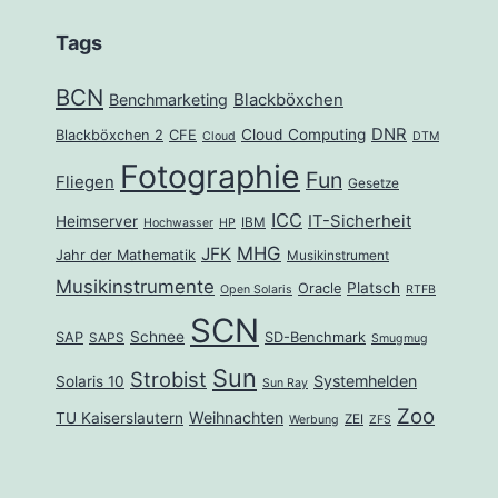
Tags
BCN
Benchmarketing
Blackböxchen
DNR
Cloud Computing
Blackböxchen 2
CFE
Cloud
DTM
Fotographie
Fun
Fliegen
Gesetze
ICC
IT-Sicherheit
Heimserver
IBM
Hochwasser
HP
MHG
JFK
Jahr der Mathematik
Musikinstrument
Musikinstrumente
Platsch
Oracle
Open Solaris
RTFB
SCN
Schnee
SAP
SD-Benchmark
SAPS
Smugmug
Sun
Strobist
Systemhelden
Solaris 10
Sun Ray
Zoo
Weihnachten
TU Kaiserslautern
ZEI
Werbung
ZFS