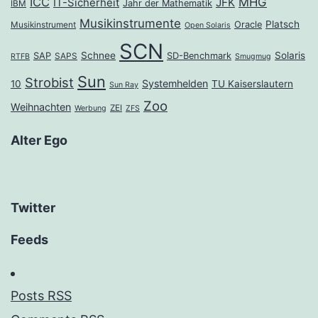
ICC
MHG
JFK
IT-Sicherheit
Jahr der Mathematik
IBM
Musikinstrumente
Platsch
Oracle
Musikinstrument
Open Solaris
SCN
Schnee
Solaris
SAP
SD-Benchmark
SAPS
RTFB
Smugmug
Sun
Strobist
Systemhelden
10
TU Kaiserslautern
Sun Ray
Zoo
Weihnachten
ZEI
Werbung
ZFS
Alter Ego
Twitter
Feeds
Posts RSS