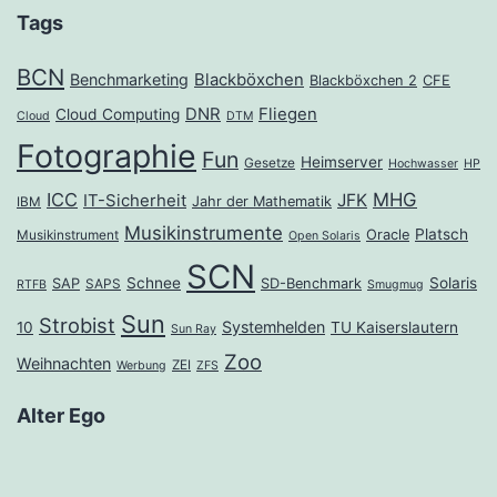
Tags
BCN
Benchmarketing
Blackböxchen
Blackböxchen 2
CFE
DNR
Fliegen
Cloud Computing
Cloud
DTM
Fotographie
Fun
Heimserver
Gesetze
Hochwasser
HP
ICC
MHG
JFK
IT-Sicherheit
Jahr der Mathematik
IBM
Musikinstrumente
Platsch
Oracle
Musikinstrument
Open Solaris
SCN
Schnee
Solaris
SAP
SD-Benchmark
SAPS
RTFB
Smugmug
Sun
Strobist
Systemhelden
10
TU Kaiserslautern
Sun Ray
Zoo
Weihnachten
ZEI
Werbung
ZFS
Alter Ego