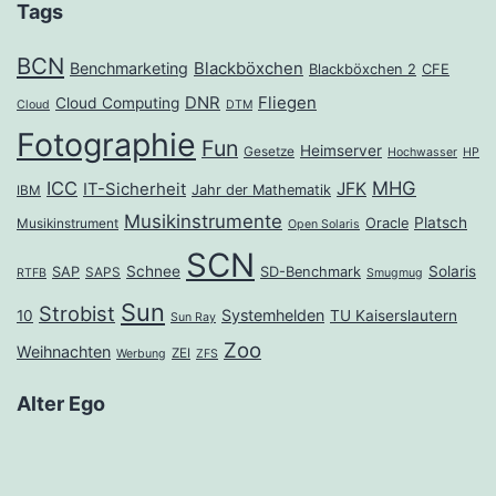
Tags
BCN
Benchmarketing
Blackböxchen
Blackböxchen 2
CFE
DNR
Fliegen
Cloud Computing
Cloud
DTM
Fotographie
Fun
Heimserver
Gesetze
Hochwasser
HP
ICC
MHG
JFK
IT-Sicherheit
Jahr der Mathematik
IBM
Musikinstrumente
Platsch
Oracle
Musikinstrument
Open Solaris
SCN
Schnee
Solaris
SAP
SD-Benchmark
SAPS
RTFB
Smugmug
Sun
Strobist
Systemhelden
10
TU Kaiserslautern
Sun Ray
Zoo
Weihnachten
ZEI
Werbung
ZFS
Alter Ego