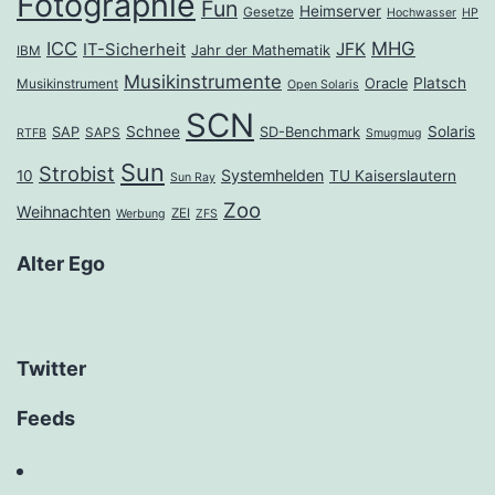
Fotographie
Fun
Heimserver
Gesetze
Hochwasser
HP
ICC
MHG
JFK
IT-Sicherheit
Jahr der Mathematik
IBM
Musikinstrumente
Platsch
Oracle
Musikinstrument
Open Solaris
SCN
Schnee
Solaris
SAP
SD-Benchmark
SAPS
RTFB
Smugmug
Sun
Strobist
Systemhelden
10
TU Kaiserslautern
Sun Ray
Zoo
Weihnachten
ZEI
Werbung
ZFS
Alter Ego
Twitter
Feeds