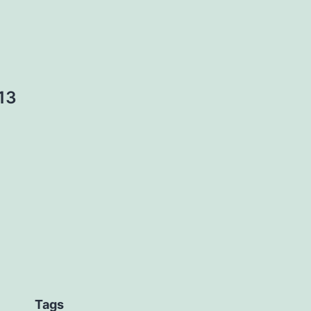
tion
13
Tags