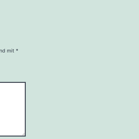
ind mit
*