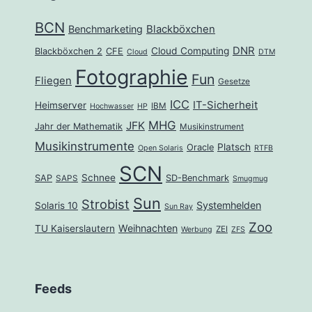
BCN
Benchmarketing
Blackböxchen
DNR
Cloud Computing
Blackböxchen 2
CFE
Cloud
DTM
Fotographie
Fun
Fliegen
Gesetze
ICC
IT-Sicherheit
Heimserver
IBM
Hochwasser
HP
MHG
JFK
Jahr der Mathematik
Musikinstrument
Musikinstrumente
Platsch
Oracle
Open Solaris
RTFB
SCN
Schnee
SAP
SD-Benchmark
SAPS
Smugmug
Sun
Strobist
Systemhelden
Solaris 10
Sun Ray
Zoo
Weihnachten
TU Kaiserslautern
ZEI
Werbung
ZFS
Feeds