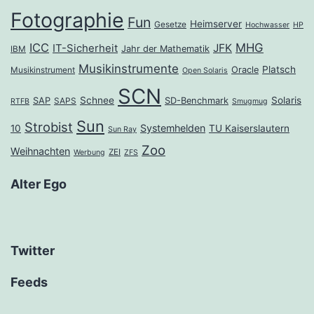
Fotographie
Fun
Heimserver
Gesetze
Hochwasser
HP
ICC
MHG
JFK
IT-Sicherheit
Jahr der Mathematik
IBM
Musikinstrumente
Platsch
Oracle
Musikinstrument
Open Solaris
SCN
Schnee
Solaris
SAP
SD-Benchmark
SAPS
RTFB
Smugmug
Sun
Strobist
Systemhelden
10
TU Kaiserslautern
Sun Ray
Zoo
Weihnachten
ZEI
Werbung
ZFS
Alter Ego
Twitter
Feeds