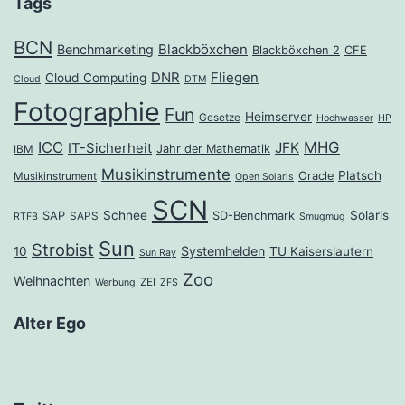
Tags
BCN
Benchmarketing
Blackböxchen
Blackböxchen 2
CFE
DNR
Fliegen
Cloud Computing
Cloud
DTM
Fotographie
Fun
Heimserver
Gesetze
Hochwasser
HP
ICC
MHG
JFK
IT-Sicherheit
Jahr der Mathematik
IBM
Musikinstrumente
Platsch
Oracle
Musikinstrument
Open Solaris
SCN
Schnee
Solaris
SAP
SD-Benchmark
SAPS
RTFB
Smugmug
Sun
Strobist
Systemhelden
10
TU Kaiserslautern
Sun Ray
Zoo
Weihnachten
ZEI
Werbung
ZFS
Alter Ego