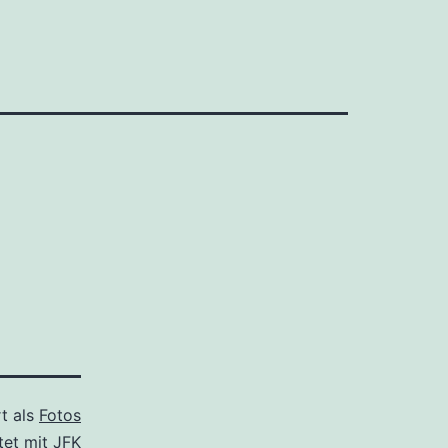
rt als
Fotos
tet mit
JFK