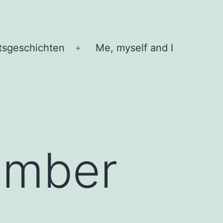
tsgeschichten
Me, myself and I
Menü
öffnen
ember