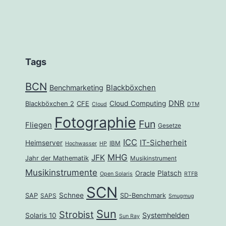
Tags
BCN
Benchmarketing
Blackböxchen
DNR
Cloud Computing
Blackböxchen 2
CFE
Cloud
DTM
Fotographie
Fun
Fliegen
Gesetze
ICC
IT-Sicherheit
Heimserver
IBM
Hochwasser
HP
MHG
JFK
Jahr der Mathematik
Musikinstrument
Musikinstrumente
Platsch
Oracle
Open Solaris
RTFB
SCN
Schnee
SAP
SD-Benchmark
SAPS
Smugmug
Sun
Strobist
Systemhelden
Solaris 10
Sun Ray