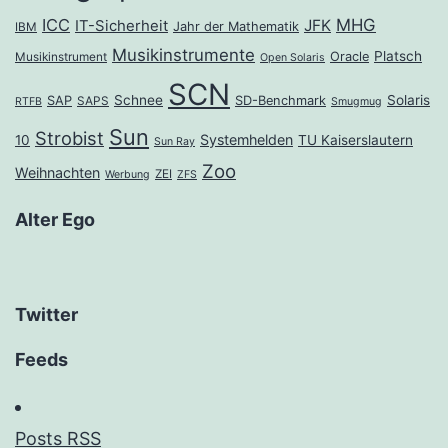
ICC
MHG
JFK
IT-Sicherheit
Jahr der Mathematik
IBM
Musikinstrumente
Platsch
Oracle
Musikinstrument
Open Solaris
SCN
Schnee
Solaris
SAP
SD-Benchmark
SAPS
RTFB
Smugmug
Sun
Strobist
Systemhelden
10
TU Kaiserslautern
Sun Ray
Zoo
Weihnachten
ZEI
Werbung
ZFS
Alter Ego
Twitter
Feeds
Posts RSS