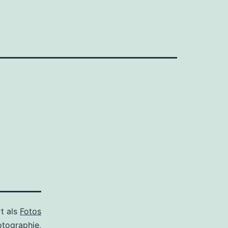
rt als
Fotos
otographie
,