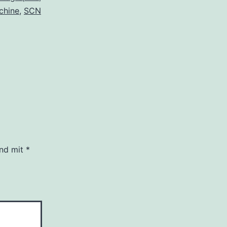
chine
,
SCN
ind mit
*