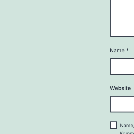
Name
*
Website
Name,
Komme