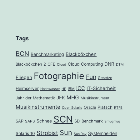
Tags
BCN
Benchmarketing
Blackböxchen
DNR
Cloud Computing
Blackböxchen 2
CFE
Cloud
DTM
Fotographie
Fun
Fliegen
Gesetze
ICC
IT-Sicherheit
Heimserver
IBM
Hochwasser
HP
MHG
JFK
Jahr der Mathematik
Musikinstrument
Musikinstrumente
Platsch
Oracle
Open Solaris
RTFB
SCN
Schnee
SAP
SD-Benchmark
SAPS
Smugmug
Sun
Strobist
Systemhelden
Solaris 10
Sun Ray