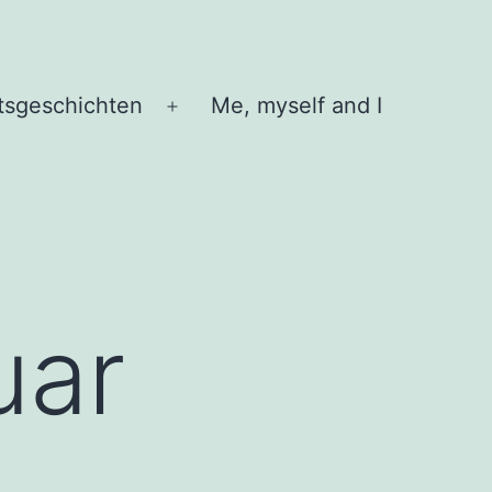
tsgeschichten
Me, myself and I
Menü
öffnen
uar