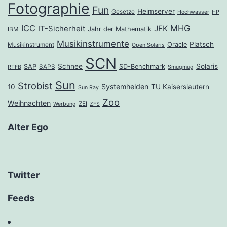
Fotographie
Fun
Heimserver
Gesetze
Hochwasser
HP
ICC
MHG
JFK
IT-Sicherheit
Jahr der Mathematik
IBM
Musikinstrumente
Platsch
Oracle
Musikinstrument
Open Solaris
SCN
Schnee
Solaris
SAP
SD-Benchmark
SAPS
RTFB
Smugmug
Sun
Strobist
Systemhelden
10
TU Kaiserslautern
Sun Ray
Zoo
Weihnachten
ZEI
Werbung
ZFS
Alter Ego
Twitter
Feeds