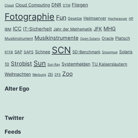
DNR
Fliegen
Cloud Computing
Cloud
DTM
Fotographie
Fun
Heimserver
Gesetze
Hochwasser
HP
ICC
MHG
JFK
IT-Sicherheit
Jahr der Mathematik
IBM
Musikinstrumente
Platsch
Oracle
Musikinstrument
Open Solaris
SCN
Schnee
Solaris
SAP
SD-Benchmark
SAPS
RTFB
Smugmug
Sun
Strobist
Systemhelden
10
TU Kaiserslautern
Sun Ray
Zoo
Weihnachten
ZEI
Werbung
ZFS
Alter Ego
Twitter
Feeds