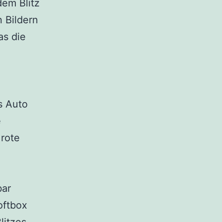
dem Blitz
n Bildern
as die
s Auto
e
rote
bar
oftbox