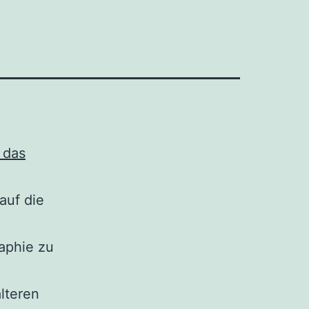
 das
auf die
aphie zu
lteren