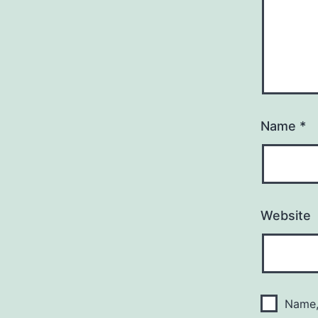
Name
*
Website
Name,