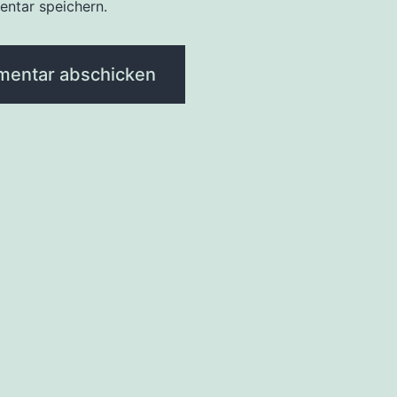
ntar speichern.
tion