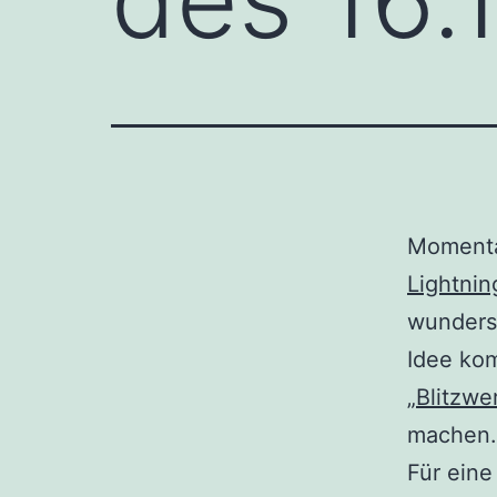
Momentan
Lightnin
wundersc
Idee ko
„Blitzwe
machen.
Für eine