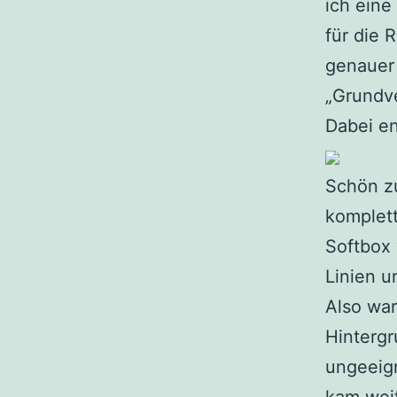
ich eine
für die 
genauer 
„Grundv
Dabei en
Schön zu
komplett
Softbox
Linien u
Also war
Hintergr
ungeeign