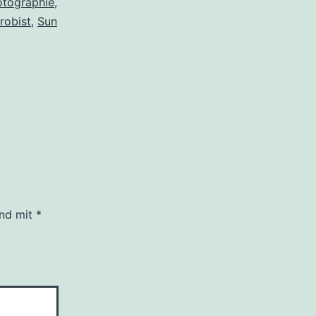
otographie
,
robist
,
Sun
ind mit
*