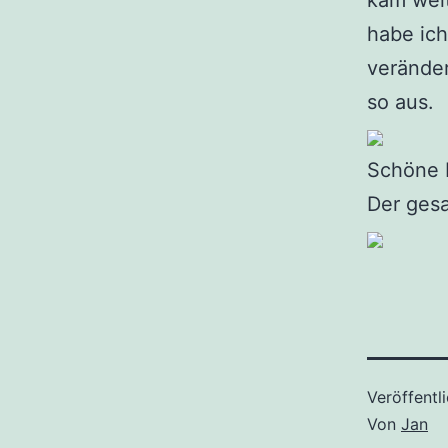
kam weit
habe ich
veränder
so aus.
Schöne R
Der ges
Veröffentl
Von
Jan