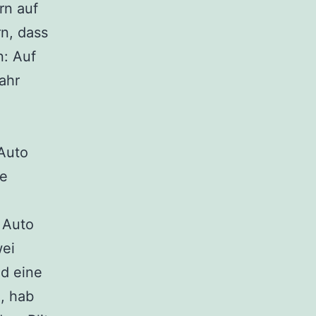
rn auf
rn, dass
n: Auf
ahr
 Auto
he
 Auto
wei
nd eine
, hab