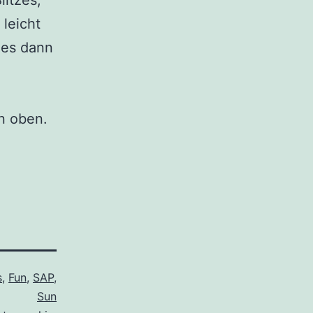
litzes,
 leicht
zes dann
n oben.
s
,
Fun
,
SAP
,
Sun