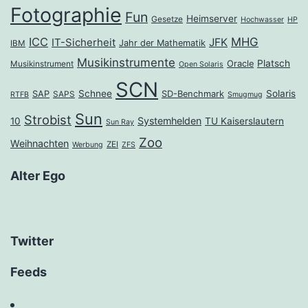
Fotographie
Fun
Heimserver
Gesetze
Hochwasser
HP
ICC
MHG
JFK
IT-Sicherheit
Jahr der Mathematik
IBM
Musikinstrumente
Platsch
Oracle
Musikinstrument
Open Solaris
SCN
Schnee
Solaris
SAP
SD-Benchmark
SAPS
RTFB
Smugmug
Sun
Strobist
Systemhelden
10
TU Kaiserslautern
Sun Ray
Zoo
Weihnachten
ZEI
Werbung
ZFS
Alter Ego
Twitter
Feeds