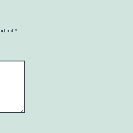
ind mit
*