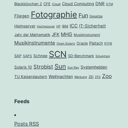
DNR
Cloud Computing
Blackböxchen 2
CFE
Cloud
DTM
Fotographie
Fun
Fliegen
Gesetze
ICC
IT-Sicherheit
Heimserver
IBM
Hochwasser
HP
MHG
JFK
Jahr der Mathematik
Musikinstrument
Musikinstrumente
Platsch
Oracle
Open Solaris
RTFB
SCN
Schnee
SAP
SD-Benchmark
SAPS
Smugmug
Sun
Strobist
Systemhelden
Solaris 10
Sun Ray
Zoo
Weihnachten
TU Kaiserslautern
ZEI
Werbung
ZFS
Feeds
Posts RSS