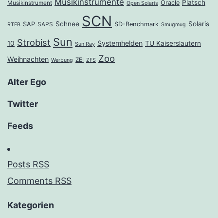
Musikinstrumente
Platsch
Oracle
Musikinstrument
Open Solaris
SCN
Schnee
Solaris
SAP
SD-Benchmark
SAPS
RTFB
Smugmug
Sun
Strobist
Systemhelden
10
TU Kaiserslautern
Sun Ray
Zoo
Weihnachten
ZEI
Werbung
ZFS
Alter Ego
Twitter
Feeds
Posts RSS
Comments RSS
Kategorien