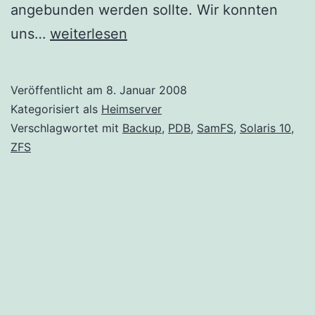
angebunden werden sollte. Wir konnten
PDB
uns…
weiterlesen
–
Private
Veröffentlicht am
8. Januar 2008
Distributed
Kategorisiert als
Heimserver
Backup
Verschlagwortet mit
Backup
,
PDB
,
SamFS
,
Solaris 10
,
ZFS