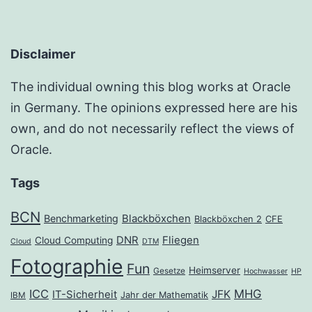
Disclaimer
The individual owning this blog works at Oracle
in Germany. The opinions expressed here are his
own, and do not necessarily reflect the views of
Oracle.
Tags
BCN
Benchmarketing
Blackböxchen
Blackböxchen 2
CFE
DNR
Fliegen
Cloud Computing
Cloud
DTM
Fotographie
Fun
Heimserver
Gesetze
Hochwasser
HP
ICC
MHG
JFK
IT-Sicherheit
Jahr der Mathematik
IBM