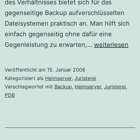
des Verhältnisses bietet sich für das
gegenseitige Backup aufverschlüsselten
Dateisystemen praktisch an. Man hilft sich
einfach gegenseitig ohne dafür eine
PDB
Gegenleistung zu erwarten,…
weiterlesen
–
Juristische
Veröffentlicht am
15. Januar 2008
Perspektive
Kategorisiert als
Heimserver
,
Juristerei
erster
Verschlagwortet mit
Backup
,
Heimserver
,
Juristerei
,
PDB
Teil…