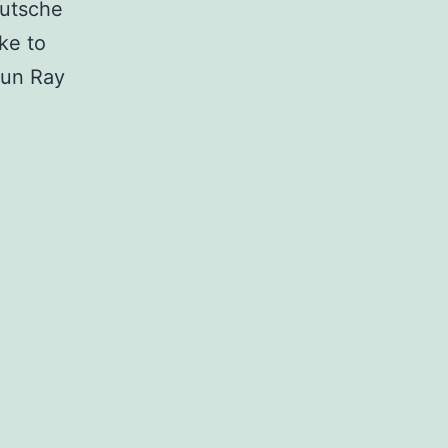
eutsche
ke to
Sun Ray