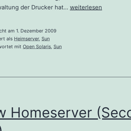
Kyocera
waltung der Drucker hat…
weiterlesen
Laserdrucker
im
icht am
1. Dezember 2009
Netzwerk
ert als
Heimserver
,
Sun
unter
wortet mit
Open Solaris
,
Sun
Open
Solaris
einbinden
w Homeserver (Sec
)