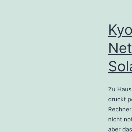
Kyo
Net
Sol
Zu Hause
druckt 
Rechner
nicht no
aber da