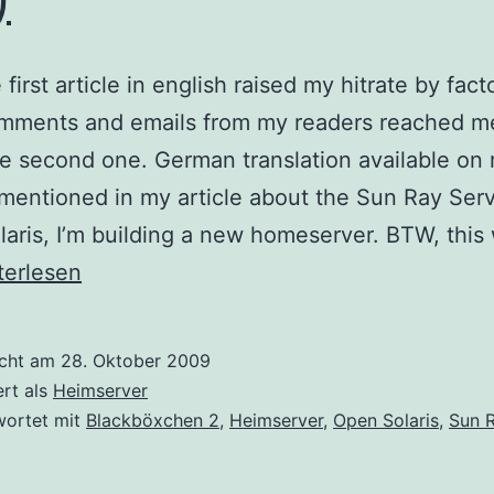
 first article in english raised my hitrate by fact
mments and emails from my readers reached m
he second one. German translation available on 
mentioned in my article about the Sun Ray Ser
aris, I’m building a new homeserver. BTW, this w
w
terlesen
eserver
cond
icht am
28. Oktober 2009
ert als
Heimserver
wortet mit
Blackböxchen 2
,
Heimserver
,
Open Solaris
,
Sun 