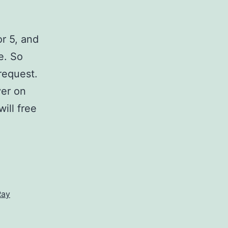
or 5, and
e. So
request.
ver on
ill free
Ray