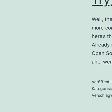
Well, the
more co
here’s t
Already 
Open Sol
Ne
an…
wei
Hom
(Se
Veröffentl
Try)
Kategorisi
Verschlag