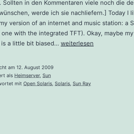
. Sollten in den Kommentaren viele noch die d
wünschen, werde ich sie nachliefern.] Today I li
my version of an internet and music station: a 
 one with the integrated TFT). Okay, maybe my
Technical
is a little bit biased…
weiterlesen
Toys:
Sun
icht am
12. August 2009
Ray
ert als
Heimserver
,
Sun
270
wortet mit
Open Solaris
,
Solaris
,
Sun Ray
with
Windows
XP,
Open