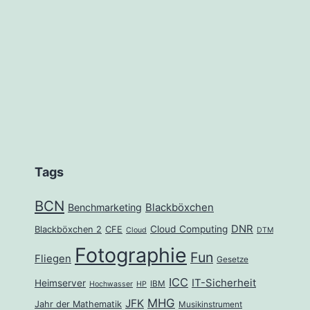
Solaris
and
Meta
Kiosk
Tags
BCN
Benchmarketing
Blackböxchen
DNR
Cloud Computing
Blackböxchen 2
CFE
Cloud
DTM
Fotographie
Fun
Fliegen
Gesetze
ICC
IT-Sicherheit
Heimserver
IBM
Hochwasser
HP
MHG
JFK
Jahr der Mathematik
Musikinstrument