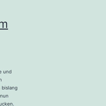
im
e und
m
 bislang
 nun
ucken.