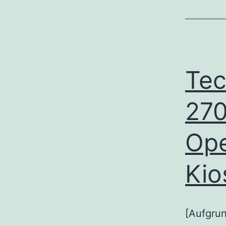
Tec
270
Ope
Kio
[Aufgrun