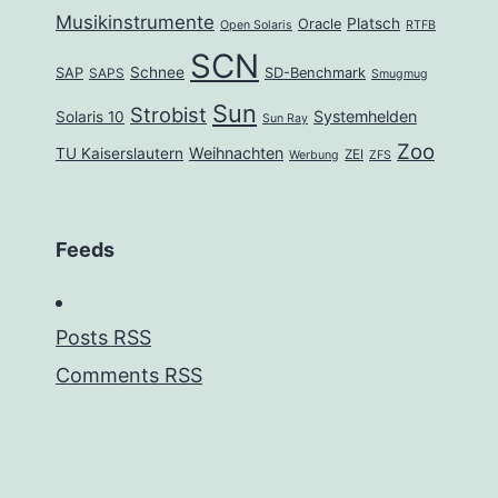
Musikinstrumente
Platsch
Oracle
Open Solaris
RTFB
SCN
Schnee
SAP
SD-Benchmark
SAPS
Smugmug
Sun
Strobist
Systemhelden
Solaris 10
Sun Ray
Zoo
Weihnachten
TU Kaiserslautern
ZEI
Werbung
ZFS
Feeds
Posts RSS
Comments RSS