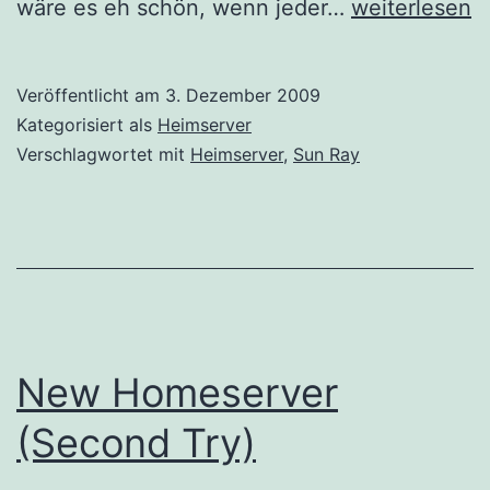
Scannen
wäre es eh schön, wenn jeder…
weiterlesen
mit
der
Veröffentlicht am
3. Dezember 2009
Sun
Kategorisiert als
Heimserver
Ray
Verschlagwortet mit
Heimserver
,
Sun Ray
New Homeserver
(Second Try)