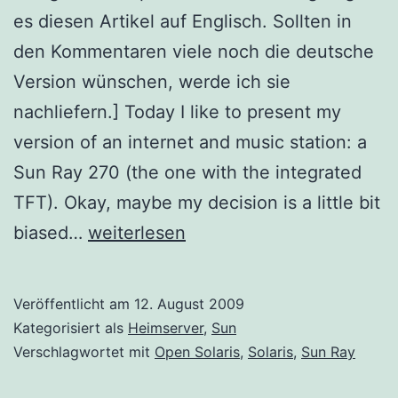
es diesen Artikel auf Englisch. Sollten in
den Kommentaren viele noch die deutsche
Version wünschen, werde ich sie
nachliefern.] Today I like to present my
version of an internet and music station: a
Sun Ray 270 (the one with the integrated
TFT). Okay, maybe my decision is a little bit
Technical
biased…
weiterlesen
Toys:
Sun
Veröffentlicht am
12. August 2009
Ray
Kategorisiert als
Heimserver
,
Sun
270
Verschlagwortet mit
Open Solaris
,
Solaris
,
Sun Ray
with