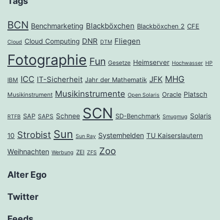
Tags
BCN
Benchmarketing
Blackböxchen
Blackböxchen 2
CFE
DNR
Fliegen
Cloud Computing
Cloud
DTM
Fotographie
Fun
Heimserver
Gesetze
Hochwasser
HP
ICC
MHG
JFK
IT-Sicherheit
Jahr der Mathematik
IBM
Musikinstrumente
Platsch
Oracle
Musikinstrument
Open Solaris
SCN
Schnee
Solaris
SAP
SD-Benchmark
SAPS
RTFB
Smugmug
Sun
Strobist
Systemhelden
10
TU Kaiserslautern
Sun Ray
Zoo
Weihnachten
ZEI
Werbung
ZFS
Alter Ego
Twitter
Feeds