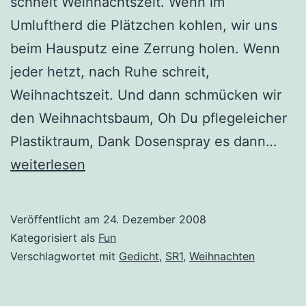
schneit Weihnachtszeit. Wenn im
Umluftherd die Plätzchen kohlen, wir uns
beim Hausputz eine Zerrung holen. Wenn
jeder hetzt, nach Ruhe schreit,
Weihnachtszeit. Und dann schmücken wir
den Weihnachtsbaum, Oh Du pflegeleicher
Froh
Plastiktraum, Dank Dosenspray es dann…
Wei
weiterlesen
Veröffentlicht am
24. Dezember 2008
Kategorisiert als
Fun
Verschlagwortet mit
Gedicht
,
SR1
,
Weihnachten