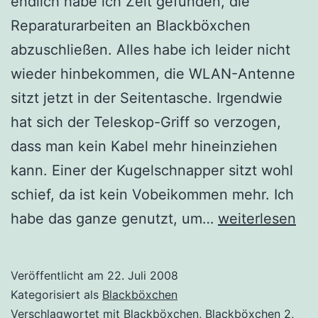
endlich habe ich Zeit gefunden, die
Reparaturarbeiten an Blackböxchen
abzuschließen. Alles habe ich leider nicht
wieder hinbekommen, die WLAN-Antenne
sitzt jetzt in der Seitentasche. Irgendwie
hat sich der Teleskop-Griff so verzogen,
dass man kein Kabel mehr hineinziehen
kann. Einer der Kugelschnapper sitzt wohl
schief, da ist kein Vobeikommen mehr. Ich
Blackböxchen
habe das ganze genutzt, um…
weiterlesen
wieder
fit…
Veröffentlicht am
22. Juli 2008
Kategorisiert als
Blackböxchen
Verschlagwortet mit
Blackböxchen
,
Blackböxchen 2
,