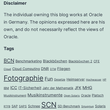
Disclaimer
The individual owning this blog works at Oracle
in Germany. The opinions expressed here are his
own, and do not necessarily reflect the views of
Oracle.
Tags
BCN
Benchmarketing
Blackböxchen
Blackböxchen 2
CFE
DNR
Fliegen
Cloud Computing
Cloud
DTM
Fotographie
Fun
Heimserver
Gesetze
Hochwasser
HP
ICC
MHG
JFK
IT-Sicherheit
Jahr der Mathematik
IBM
Musikinstrumente
Platsch
Oracle
Musikinstrument
Open Solaris
SCN
Schnee
Solaris
SAP
SD-Benchmark
SAPS
RTFB
Smugmug