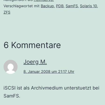
Verschlagwortet mit
Backup
,
PDB
,
SamFS
,
Solaris 10
,
ZFS
6 Kommentare
Joerg M.
8. Januar 2008 um 21:17 Uhr
iSCSI ist als Archivmedium unterstuetzt bei
SamFS.