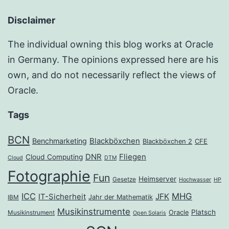
Disclaimer
The individual owning this blog works at Oracle
in Germany. The opinions expressed here are his
own, and do not necessarily reflect the views of
Oracle.
Tags
BCN
Benchmarketing
Blackböxchen
Blackböxchen 2
CFE
DNR
Fliegen
Cloud Computing
Cloud
DTM
Fotographie
Fun
Heimserver
Gesetze
Hochwasser
HP
ICC
MHG
JFK
IT-Sicherheit
Jahr der Mathematik
IBM
Musikinstrumente
Platsch
Oracle
Musikinstrument
Open Solaris