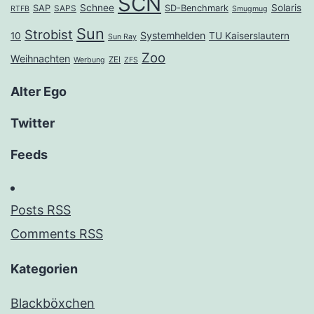
SCN
Schnee
Solaris
SAP
SD-Benchmark
SAPS
RTFB
Smugmug
Sun
Strobist
Systemhelden
10
TU Kaiserslautern
Sun Ray
Zoo
Weihnachten
ZEI
Werbung
ZFS
Alter Ego
Twitter
Feeds
Posts RSS
Comments RSS
Kategorien
Blackböxchen