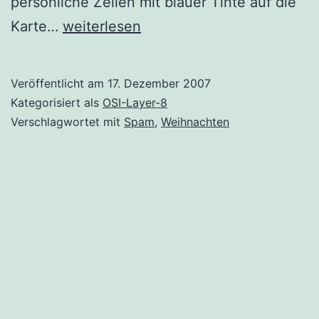
persönliche Zeilen mit blauer Tinte auf die
Weihnachtskarten
Karte…
weiterlesen
Veröffentlicht am
17. Dezember 2007
Kategorisiert als
OSI-Layer-8
Verschlagwortet mit
Spam
,
Weihnachten