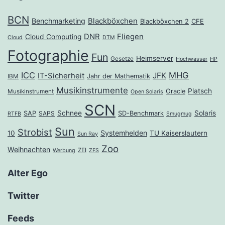
BCN
Benchmarketing
Blackböxchen
Blackböxchen 2
CFE
DNR
Fliegen
Cloud Computing
Cloud
DTM
Fotographie
Fun
Heimserver
Gesetze
Hochwasser
HP
ICC
MHG
JFK
IT-Sicherheit
Jahr der Mathematik
IBM
Musikinstrumente
Platsch
Oracle
Musikinstrument
Open Solaris
SCN
Schnee
Solaris
SAP
SD-Benchmark
SAPS
RTFB
Smugmug
Sun
Strobist
Systemhelden
10
TU Kaiserslautern
Sun Ray
Zoo
Weihnachten
ZEI
Werbung
ZFS
Alter Ego
Twitter
Feeds