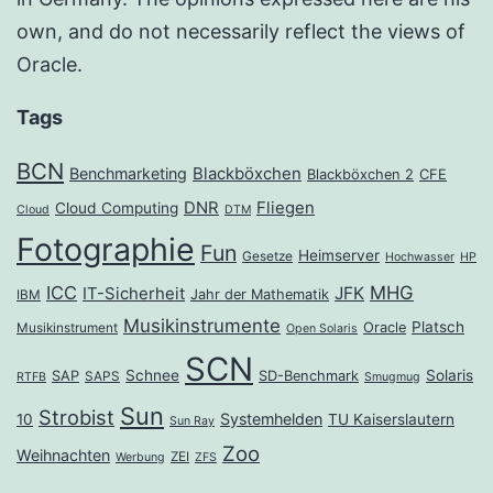
own, and do not necessarily reflect the views of
Oracle.
Tags
BCN
Benchmarketing
Blackböxchen
Blackböxchen 2
CFE
DNR
Fliegen
Cloud Computing
Cloud
DTM
Fotographie
Fun
Heimserver
Gesetze
Hochwasser
HP
ICC
MHG
JFK
IT-Sicherheit
Jahr der Mathematik
IBM
Musikinstrumente
Platsch
Oracle
Musikinstrument
Open Solaris
SCN
Schnee
Solaris
SAP
SD-Benchmark
SAPS
RTFB
Smugmug
Sun
Strobist
Systemhelden
10
TU Kaiserslautern
Sun Ray
Zoo
Weihnachten
ZEI
Werbung
ZFS