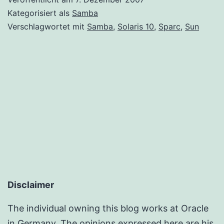
Solaris
Kategorisiert als
Samba
10
Verschlagwortet mit
Samba
,
Solaris 10
,
Sparc
,
Sun
auf
Sparc
Disclaimer
The individual owning this blog works at Oracle
in Germany. The opinions expressed here are his