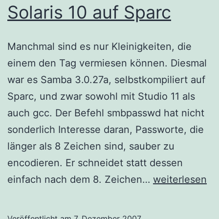
Solaris 10 auf Sparc
Manchmal sind es nur Kleinigkeiten, die
einem den Tag vermiesen können. Diesmal
war es Samba 3.0.27a, selbstkompiliert auf
Sparc, und zwar sowohl mit Studio 11 als
auch gcc. Der Befehl smbpasswd hat nicht
sonderlich Interesse daran, Passworte, die
länger als 8 Zeichen sind, sauber zu
encodieren. Er schneidet statt dessen
Samba
einfach nach dem 8. Zeichen…
weiterlesen
3.0.27a
und
Veröffentlicht am
7. Dezember 2007