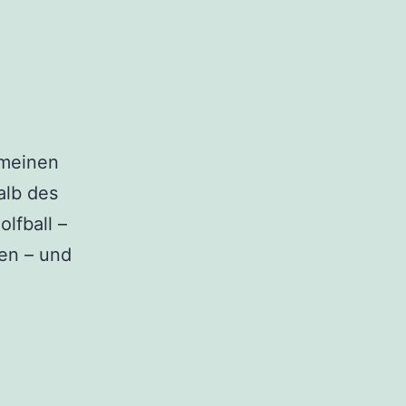
 meinen
alb des
lfball –
len – und