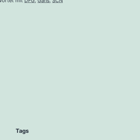
wortet mit
DFG
,
Gans
,
SCN
Tags