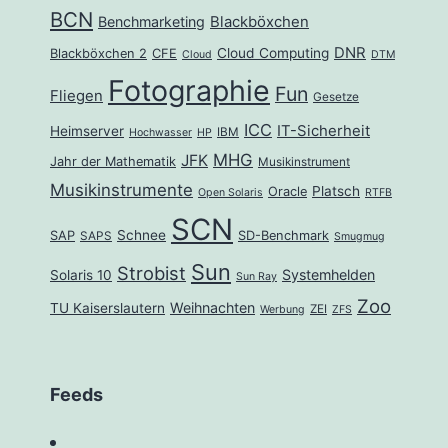
BCN
Benchmarketing
Blackböxchen
DNR
Cloud Computing
Blackböxchen 2
CFE
Cloud
DTM
Fotographie
Fun
Fliegen
Gesetze
ICC
IT-Sicherheit
Heimserver
IBM
Hochwasser
HP
MHG
JFK
Jahr der Mathematik
Musikinstrument
Musikinstrumente
Platsch
Oracle
Open Solaris
RTFB
SCN
Schnee
SAP
SD-Benchmark
SAPS
Smugmug
Sun
Strobist
Systemhelden
Solaris 10
Sun Ray
Zoo
Weihnachten
TU Kaiserslautern
ZEI
Werbung
ZFS
Feeds