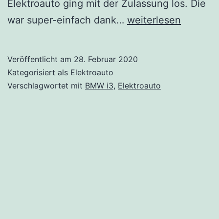
Elektroauto ging mit der Zulassung los. Die
Die
war super-einfach dank…
weiterlesen
Mehrkosten
der
Veröffentlicht am
28. Februar 2020
E-
Kategorisiert als
Elektroauto
Mobilität:
Verschlagwortet mit
BMW i3
,
Elektroauto
Kennzeichen