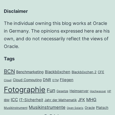
Disclaimer
The individual owning this blog works at Oracle
in Germany. The opinions expressed here are his
own, and do not necessarily reflect the views of
Oracle.
Tags
BCN
Benchmarketing
Blackböxchen
Blackböxchen 2
CFE
DNR
Fliegen
Cloud Computing
Cloud
DTM
Fotographie
Fun
Heimserver
Gesetze
Hochwasser
HP
ICC
MHG
JFK
IT-Sicherheit
Jahr der Mathematik
IBM
Musikinstrumente
Platsch
Oracle
Musikinstrument
Open Solaris