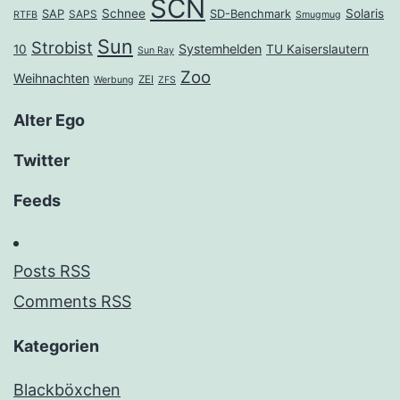
SCN
Schnee
Solaris
SAP
SD-Benchmark
SAPS
RTFB
Smugmug
Sun
Strobist
Systemhelden
10
TU Kaiserslautern
Sun Ray
Zoo
Weihnachten
ZEI
Werbung
ZFS
Alter Ego
Twitter
Feeds
Posts RSS
Comments RSS
Kategorien
Blackböxchen