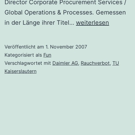
Director Corporate Procurement Services /
Global Operations & Processes. Gemessen
Daimler
in der Länge ihrer Titel…
weiterlesen
AG
macht
Veröffentlicht am
1. November 2007
uns
Kategorisiert als
Fun
Vorschriften
Verschlagwortet mit
Daimler AG
,
Rauchverbot
,
TU
Kaiserslautern