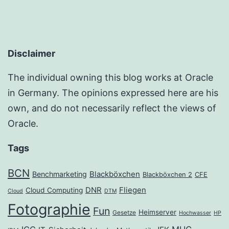
Disclaimer
The individual owning this blog works at Oracle
in Germany. The opinions expressed here are his
own, and do not necessarily reflect the views of
Oracle.
Tags
BCN
Benchmarketing
Blackböxchen
Blackböxchen 2
CFE
DNR
Fliegen
Cloud Computing
Cloud
DTM
Fotographie
Fun
Heimserver
Gesetze
Hochwasser
HP