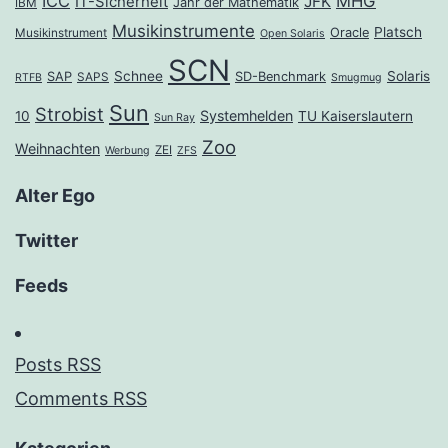
ICC
MHG
JFK
IT-Sicherheit
Jahr der Mathematik
IBM
Musikinstrumente
Platsch
Oracle
Musikinstrument
Open Solaris
SCN
Schnee
Solaris
SAP
SD-Benchmark
SAPS
RTFB
Smugmug
Sun
Strobist
Systemhelden
10
TU Kaiserslautern
Sun Ray
Zoo
Weihnachten
ZEI
Werbung
ZFS
Alter Ego
Twitter
Feeds
Posts RSS
Comments RSS