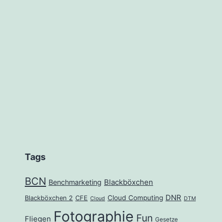
Tags
BCN
Benchmarketing
Blackböxchen
DNR
Cloud Computing
Blackböxchen 2
CFE
Cloud
DTM
Fotographie
Fun
Fliegen
Gesetze