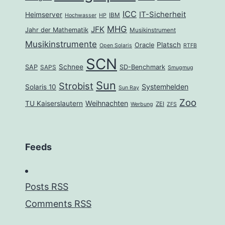
ICC
IT-Sicherheit
Heimserver
IBM
Hochwasser
HP
MHG
JFK
Jahr der Mathematik
Musikinstrument
Musikinstrumente
Platsch
Oracle
Open Solaris
RTFB
SCN
Schnee
SAP
SD-Benchmark
SAPS
Smugmug
Sun
Strobist
Systemhelden
Solaris 10
Sun Ray
Zoo
Weihnachten
TU Kaiserslautern
ZEI
Werbung
ZFS
Feeds
Posts RSS
Comments RSS