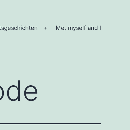
tsgeschichten
Me, myself and I
Menü
öffnen
ode