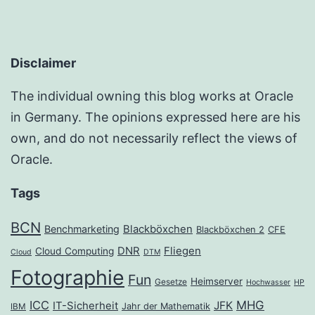
Disclaimer
The individual owning this blog works at Oracle
in Germany. The opinions expressed here are his
own, and do not necessarily reflect the views of
Oracle.
Tags
BCN
Benchmarketing
Blackböxchen
Blackböxchen 2
CFE
DNR
Fliegen
Cloud Computing
Cloud
DTM
Fotographie
Fun
Heimserver
Gesetze
Hochwasser
HP
ICC
MHG
JFK
IT-Sicherheit
Jahr der Mathematik
IBM