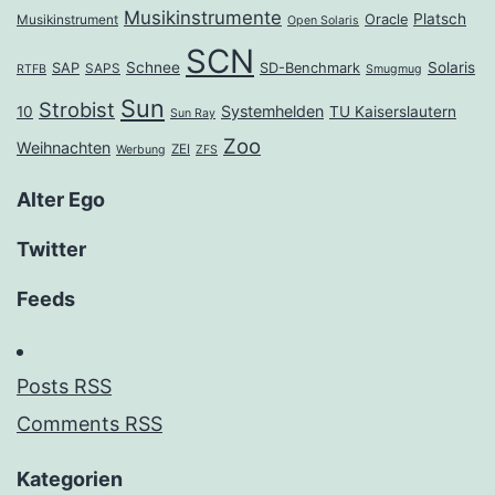
Musikinstrumente
Platsch
Oracle
Musikinstrument
Open Solaris
SCN
Schnee
Solaris
SAP
SD-Benchmark
SAPS
RTFB
Smugmug
Sun
Strobist
Systemhelden
10
TU Kaiserslautern
Sun Ray
Zoo
Weihnachten
ZEI
Werbung
ZFS
Alter Ego
Twitter
Feeds
Posts RSS
Comments RSS
Kategorien