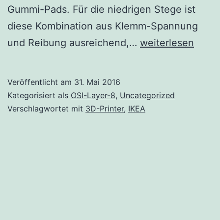
Gummi-Pads. Für die niedrigen Stege ist
diese Kombination aus Klemm-Spannung
Kleiner
und Reibung ausreichend,…
weiterlesen
Ikea-
Hack:
Veröffentlicht am
31. Mai 2016
Füße
Kategorisiert als
OSI-Layer-8
,
Uncategorized
für
Verschlagwortet mit
3D-Printer
,
IKEA
Maximera-
Trennstege