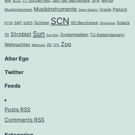
JFK
IT-Sicherheit
Jahr der Mathematik
IBM
Musikinstrumente
Platsch
Oracle
Musikinstrument
Open Solaris
SCN
Schnee
Solaris
SAP
SD-Benchmark
SAPS
RTFB
Smugmug
Sun
Strobist
Systemhelden
10
TU Kaiserslautern
Sun Ray
Zoo
Weihnachten
ZEI
Werbung
ZFS
Alter Ego
Twitter
Feeds
Posts RSS
Comments RSS
Kategorien