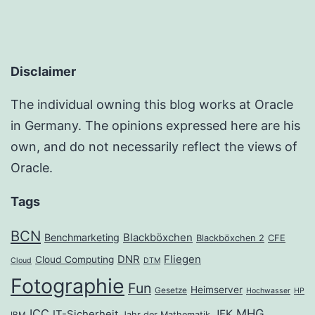
Disclaimer
The individual owning this blog works at Oracle
in Germany. The opinions expressed here are his
own, and do not necessarily reflect the views of
Oracle.
Tags
BCN
Benchmarketing
Blackböxchen
Blackböxchen 2
CFE
DNR
Fliegen
Cloud Computing
Cloud
DTM
Fotographie
Fun
Heimserver
Gesetze
Hochwasser
HP
ICC
MHG
JFK
IT-Sicherheit
Jahr der Mathematik