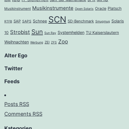
IBM
Musikinstrumente
Platsch
Oracle
Musikinstrument
Open Solaris
SCN
Schnee
Solaris
SAP
SD-Benchmark
SAPS
RTFB
Smugmug
Sun
Strobist
Systemhelden
10
TU Kaiserslautern
Sun Ray
Zoo
Weihnachten
ZEI
Werbung
ZFS
Alter Ego
Twitter
Feeds
Posts RSS
Comments RSS
Kategorien