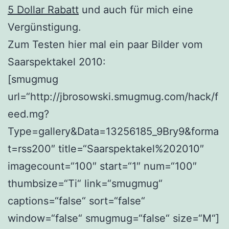
5 Dollar Rabatt
und auch für mich eine
Vergünstigung.
Zum Testen hier mal ein paar Bilder vom
Saarspektakel 2010:
[smugmug
url=“http://jbrosowski.smugmug.com/hack/f
eed.mg?
Type=gallery&Data=13256185_9Bry9&forma
t=rss200″ title=“Saarspektakel%202010″
imagecount=“100″ start=“1″ num=“100″
thumbsize=“Ti“ link=“smugmug“
captions=“false“ sort=“false“
window=“false“ smugmug=“false“ size=“M“]