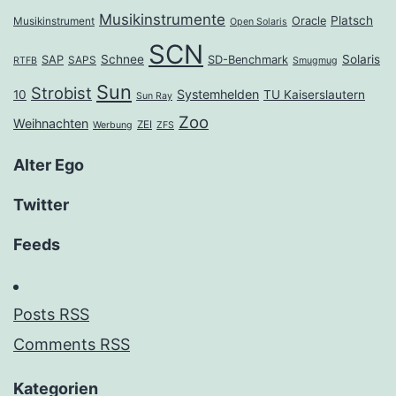
Musikinstrumente
Platsch
Oracle
Musikinstrument
Open Solaris
SCN
Schnee
Solaris
SAP
SD-Benchmark
SAPS
RTFB
Smugmug
Sun
Strobist
Systemhelden
10
TU Kaiserslautern
Sun Ray
Zoo
Weihnachten
ZEI
Werbung
ZFS
Alter Ego
Twitter
Feeds
Posts RSS
Comments RSS
Kategorien