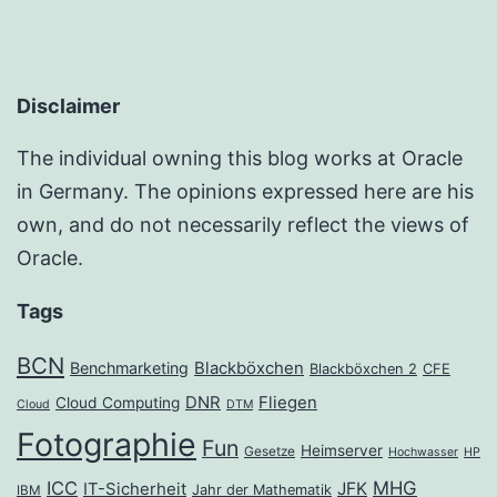
Disclaimer
The individual owning this blog works at Oracle
in Germany. The opinions expressed here are his
own, and do not necessarily reflect the views of
Oracle.
Tags
BCN
Benchmarketing
Blackböxchen
Blackböxchen 2
CFE
DNR
Fliegen
Cloud Computing
Cloud
DTM
Fotographie
Fun
Heimserver
Gesetze
Hochwasser
HP
ICC
MHG
JFK
IT-Sicherheit
Jahr der Mathematik
IBM