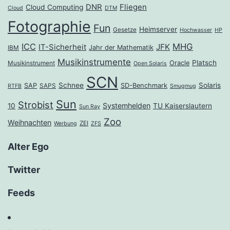
DNR
Fliegen
Cloud Computing
Cloud
DTM
Fotographie
Fun
Heimserver
Gesetze
Hochwasser
HP
ICC
MHG
JFK
IT-Sicherheit
Jahr der Mathematik
IBM
Musikinstrumente
Platsch
Oracle
Musikinstrument
Open Solaris
SCN
Schnee
Solaris
SAP
SD-Benchmark
SAPS
RTFB
Smugmug
Sun
Strobist
Systemhelden
10
TU Kaiserslautern
Sun Ray
Zoo
Weihnachten
ZEI
Werbung
ZFS
Alter Ego
Twitter
Feeds