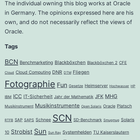
The individual owning this blog works at Oracle
in Germany. The opinions expressed here are his
own, and do not necessarily reflect the views of
Oracle.
Tags
BCN
Benchmarketing
Blackböxchen
Blackböxchen 2
CFE
DNR
Fliegen
Cloud Computing
Cloud
DTM
Fotographie
Fun
Heimserver
Gesetze
Hochwasser
HP
ICC
MHG
JFK
IT-Sicherheit
Jahr der Mathematik
IBM
Musikinstrumente
Platsch
Oracle
Musikinstrument
Open Solaris
SCN
Schnee
Solaris
SAP
SD-Benchmark
SAPS
RTFB
Smugmug
Sun
Strobist
Systemhelden
10
TU Kaiserslautern
Sun Ray