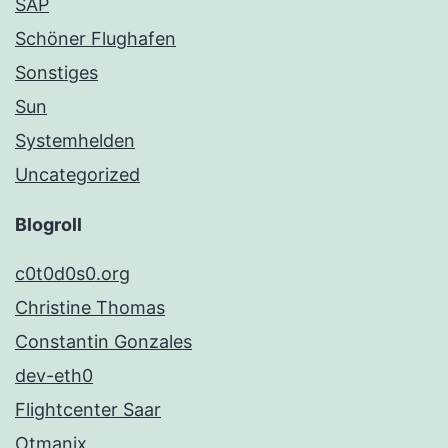
SAP
Schöner Flughafen
Sonstiges
Sun
Systemhelden
Uncategorized
Blogroll
c0t0d0s0.org
Christine Thomas
Constantin Gonzales
dev-eth0
Flightcenter Saar
Otmanix