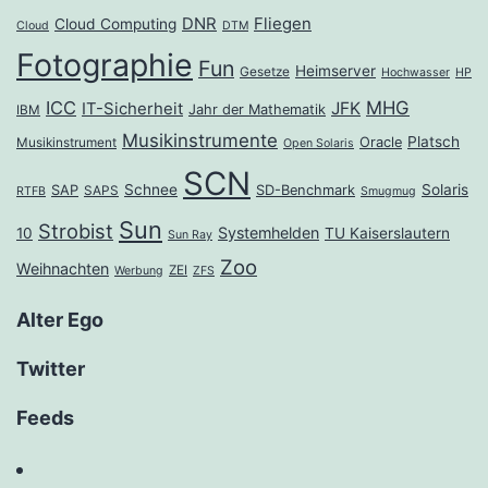
DNR
Fliegen
Cloud Computing
Cloud
DTM
Fotographie
Fun
Heimserver
Gesetze
Hochwasser
HP
ICC
MHG
JFK
IT-Sicherheit
Jahr der Mathematik
IBM
Musikinstrumente
Platsch
Oracle
Musikinstrument
Open Solaris
SCN
Schnee
Solaris
SAP
SD-Benchmark
SAPS
RTFB
Smugmug
Sun
Strobist
Systemhelden
10
TU Kaiserslautern
Sun Ray
Zoo
Weihnachten
ZEI
Werbung
ZFS
Alter Ego
Twitter
Feeds