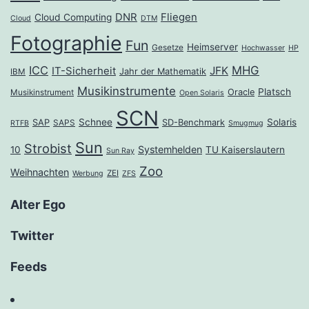
DNR
Fliegen
Cloud Computing
Cloud
DTM
Fotographie
Fun
Heimserver
Gesetze
Hochwasser
HP
ICC
MHG
JFK
IT-Sicherheit
Jahr der Mathematik
IBM
Musikinstrumente
Platsch
Oracle
Musikinstrument
Open Solaris
SCN
Schnee
Solaris
SAP
SD-Benchmark
SAPS
RTFB
Smugmug
Sun
Strobist
Systemhelden
10
TU Kaiserslautern
Sun Ray
Zoo
Weihnachten
ZEI
Werbung
ZFS
Alter Ego
Twitter
Feeds