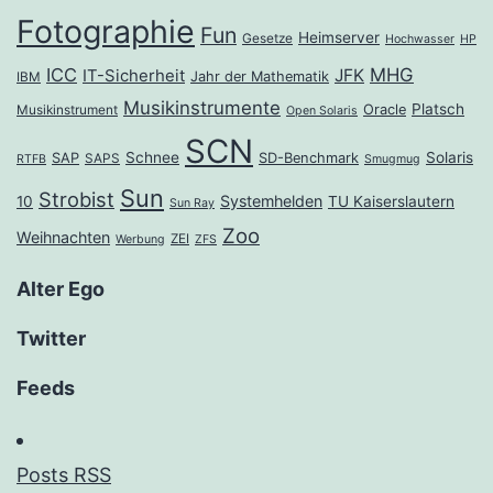
Fotographie
Fun
Heimserver
Gesetze
Hochwasser
HP
ICC
MHG
JFK
IT-Sicherheit
Jahr der Mathematik
IBM
Musikinstrumente
Platsch
Oracle
Musikinstrument
Open Solaris
SCN
Schnee
Solaris
SAP
SD-Benchmark
SAPS
RTFB
Smugmug
Sun
Strobist
Systemhelden
10
TU Kaiserslautern
Sun Ray
Zoo
Weihnachten
ZEI
Werbung
ZFS
Alter Ego
Twitter
Feeds
Posts RSS