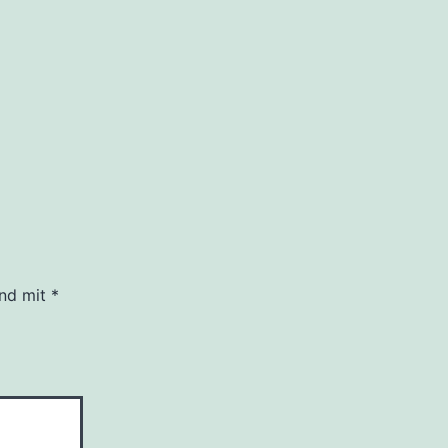
ind mit
*