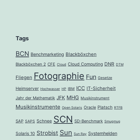
Tags
BCN
Benchmarketing
Blackböxchen
DNR
Cloud Computing
Blackböxchen 2
CFE
Cloud
DTM
Fotographie
Fun
Fliegen
Gesetze
ICC
IT-Sicherheit
Heimserver
IBM
Hochwasser
HP
MHG
JFK
Jahr der Mathematik
Musikinstrument
Musikinstrumente
Platsch
Oracle
Open Solaris
RTFB
SCN
Schnee
SAP
SD-Benchmark
SAPS
Smugmug
Sun
Strobist
Systemhelden
Solaris 10
Sun Ray