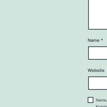
Name
*
Website
Name,
Komme