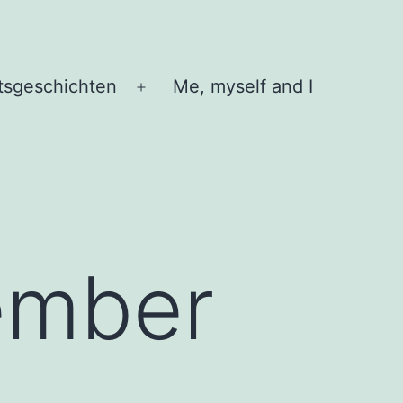
tsgeschichten
Me, myself and I
Menü
öffnen
ember