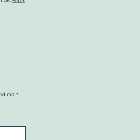
rt als
Fotos
ind mit
*