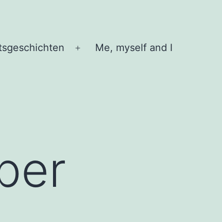
tsgeschichten
Me, myself and I
Menü
öffnen
ber