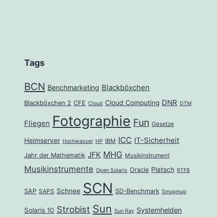
Tags
BCN
Benchmarketing
Blackböxchen
DNR
Cloud Computing
Blackböxchen 2
CFE
Cloud
DTM
Fotographie
Fun
Fliegen
Gesetze
ICC
IT-Sicherheit
Heimserver
IBM
Hochwasser
HP
MHG
JFK
Jahr der Mathematik
Musikinstrument
Musikinstrumente
Platsch
Oracle
Open Solaris
RTFB
SCN
Schnee
SAP
SD-Benchmark
SAPS
Smugmug
Sun
Strobist
Systemhelden
Solaris 10
Sun Ray