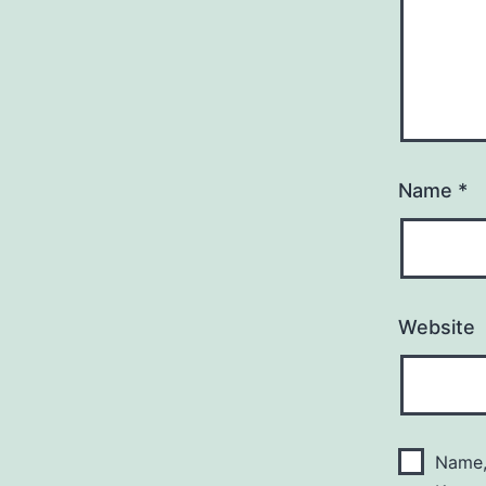
Name
*
Website
Name,