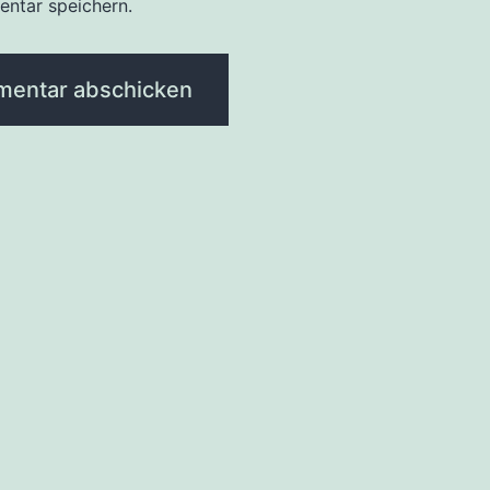
ntar speichern.
tion