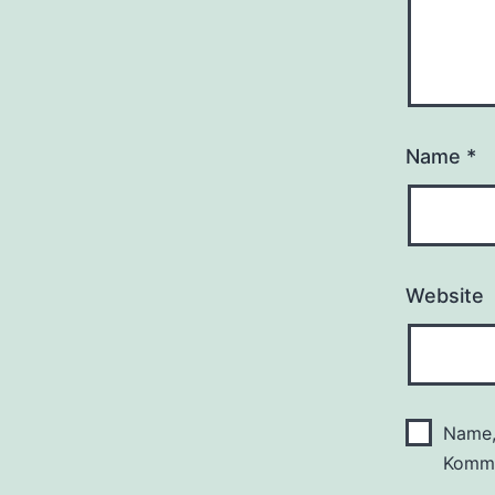
Name
*
Website
Name,
Komme