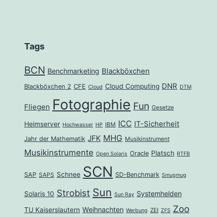
Tags
BCN
Benchmarketing
Blackböxchen
DNR
Cloud Computing
Blackböxchen 2
CFE
Cloud
DTM
Fotographie
Fun
Fliegen
Gesetze
ICC
IT-Sicherheit
Heimserver
IBM
Hochwasser
HP
MHG
JFK
Jahr der Mathematik
Musikinstrument
Musikinstrumente
Platsch
Oracle
Open Solaris
RTFB
SCN
Schnee
SAP
SD-Benchmark
SAPS
Smugmug
Sun
Strobist
Systemhelden
Solaris 10
Sun Ray
Zoo
Weihnachten
TU Kaiserslautern
ZEI
Werbung
ZFS