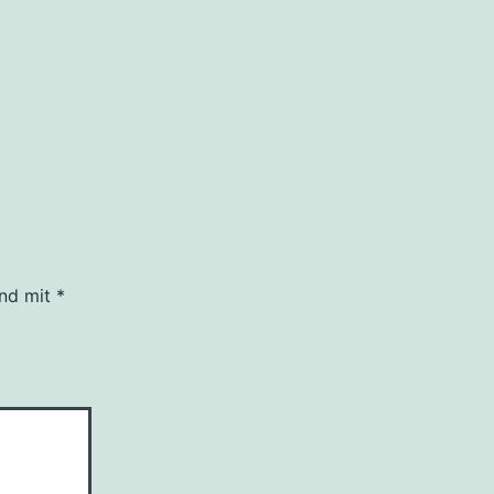
ind mit
*