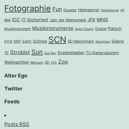
Fotographie
Fun
Heimserver
Gesetze
Hochwasser
HP
ICC
MHG
JFK
IT-Sicherheit
Jahr der Mathematik
IBM
Musikinstrumente
Platsch
Oracle
Musikinstrument
Open Solaris
SCN
Schnee
Solaris
SAP
SD-Benchmark
SAPS
RTFB
Smugmug
Sun
Strobist
Systemhelden
10
TU Kaiserslautern
Sun Ray
Zoo
Weihnachten
ZEI
Werbung
ZFS
Alter Ego
Twitter
Feeds
Posts RSS