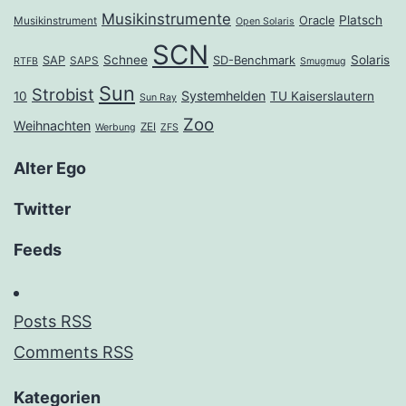
Musikinstrumente
Platsch
Oracle
Musikinstrument
Open Solaris
SCN
Schnee
Solaris
SAP
SD-Benchmark
SAPS
RTFB
Smugmug
Sun
Strobist
Systemhelden
10
TU Kaiserslautern
Sun Ray
Zoo
Weihnachten
ZEI
Werbung
ZFS
Alter Ego
Twitter
Feeds
Posts RSS
Comments RSS
Kategorien