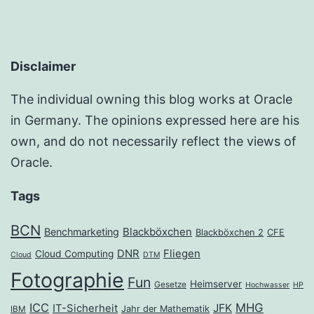
Disclaimer
The individual owning this blog works at Oracle
in Germany. The opinions expressed here are his
own, and do not necessarily reflect the views of
Oracle.
Tags
BCN
Benchmarketing
Blackböxchen
Blackböxchen 2
CFE
DNR
Fliegen
Cloud Computing
Cloud
DTM
Fotographie
Fun
Heimserver
Gesetze
Hochwasser
HP
ICC
MHG
JFK
IT-Sicherheit
Jahr der Mathematik
IBM