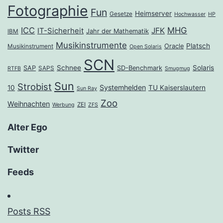
Fotographie
Fun
Heimserver
Gesetze
Hochwasser
HP
ICC
MHG
JFK
IT-Sicherheit
Jahr der Mathematik
IBM
Musikinstrumente
Platsch
Oracle
Musikinstrument
Open Solaris
SCN
Schnee
Solaris
SAP
SD-Benchmark
SAPS
RTFB
Smugmug
Sun
Strobist
Systemhelden
10
TU Kaiserslautern
Sun Ray
Zoo
Weihnachten
ZEI
Werbung
ZFS
Alter Ego
Twitter
Feeds
Posts RSS